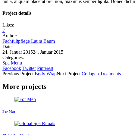
nulla, aliquam placerat orci non, maximus semper ligula. Donec dictum 
Project details
Likes:
7
Author:
Fachfußpflege Laura Baum
Date:
24. Januar 2015
24. Januar 2015
Categories:
Spa Menu
Facebook
Twitter
Pinterest
Previous
Project
Body Wrap
Next
Project
Collagen Treatments
More projects
For Men